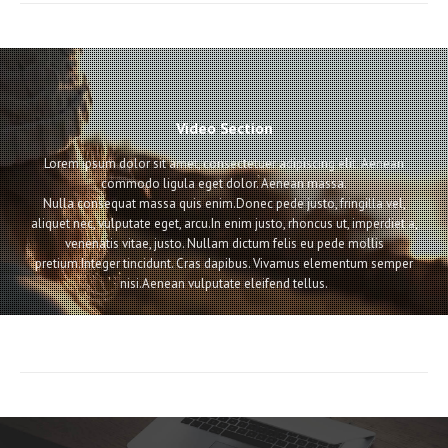
Video Section
Lorem ipsum dolor sit amet, consectetuer adipiscing elit. Aenean
commodo ligula eget dolor. Aenean massa.
Nulla consequat massa quis enim.Donec pede justo, fringilla vel,
aliquet nec, vulputate eget, arcu.In enim justo, rhoncus ut, imperdiet a,
venenatis vitae, justo. Nullam dictum felis eu pede mollis
pretium.Integer tincidunt. Cras dapibus. Vivamus elementum semper
nisi.Aenean vulputate eleifend tellus.