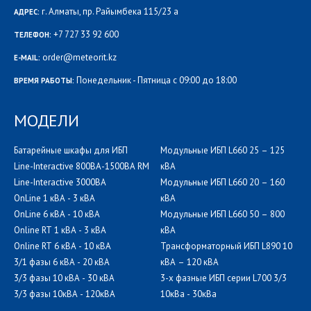
г. Алматы, пр. Райымбека 115/23 а
АДРЕС:
+7 727 33 92 600
ТЕЛЕФОН:
order@meteorit.kz
E-MAIL:
Понедельник - Пятница с 09:00 до 18:00
ВРЕМЯ РАБОТЫ:
МОДЕЛИ
Батарейные шкафы для ИБП
Модульные ИБП L660 25 – 125
Line-Interactive 800ВА-1500ВА RM
кВА
Line-Interactive 3000ВА
Модульные ИБП L660 20 – 160
OnLine 1 кВА - 3 кВА
кВА
OnLine 6 кВА - 10 кВА
Модульные ИБП L660 50 – 800
Online RT 1 кВА - 3 кВА
кВА
Online RT 6 кВА - 10 кВА
Трансформаторный ИБП L890 10
3/1 фазы 6 кВА - 20 кВА
кВА – 120 кВА
3/3 фазы 10 кВА - 30 кВА
3-х фазные ИБП серии L700 3/3
3/3 фазы 10кВА - 120кВА
10кВа - 30кВа