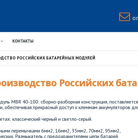
o
КОНТАКТЫ
ОДСТВО РОССИЙСКИХ БАТАРЕЙНЫХ МОДУЛЕЙ
роизводство Российских бат
уль MBR 40-100: сборно-разборная конструкция, поставляется
и, обеспечивая прекрасный доступ к клеммам аккумуляторов д
етах: классический черный и светло-серый.
ными перемычками 6мм2, 16мм2, 35мм2, 70мм2, 95мм2,
еских. Размыкатель с предохранителями цепи батарей