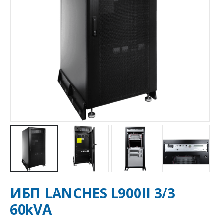
ИБП LANCHES L900II 3/3
60kVA