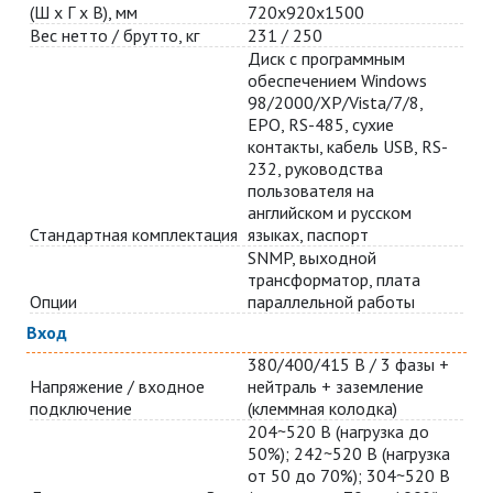
(Ш х Г х В), мм
720х920х1500
Вес нетто / брутто, кг
231 / 250
Диск с программным
обеспечением Windows
98/2000/XP/Vista/7/8,
EPO, RS-485, сухие
контакты, кабель USB, RS-
232, руководства
пользователя на
английском и русском
Стандартная комплектация
языках, паспорт
SNMP, выходной
трансформатор, плата
Опции
параллельной работы
Вход
380/400/415 В / 3 фазы +
Напряжение / входное
нейтраль + заземление
подключение
(клеммная колодка)
204~520 В (нагрузка до
50%); 242~520 В (нагрузка
от 50 до 70%); 304~520 В