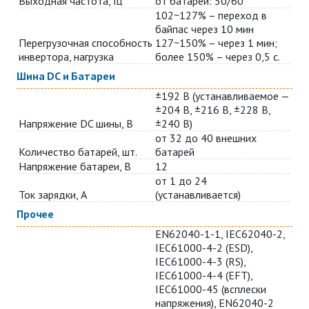
Выходная частота, Гц
от батарей: 50/60
102~127% – переход в
байпас через 10 мин
Перегрузочная способность
127~150% – через 1 мин;
инвертора, нагрузка
более 150% – через 0,5 с.
Шина DC и Батареи
±192 В (устанавливаемое —
±204 В, ±216 В, ±228 В,
Напряжение DC шины, В
±240 В)
от 32 до 40 внешних
Количество батарей, шт.
батарей
Напряжение батареи, В
12
от 1 до 24
Ток зарядки, А
(устанавливается)
Прочее
EN62040-1-1, IEC62040-2,
IEC61000-4-2 (ESD),
IEC61000-4-3 (RS),
IEC61000-4-4 (EFT),
IEC61000-45 (всплески
напряжения), EN62040-2