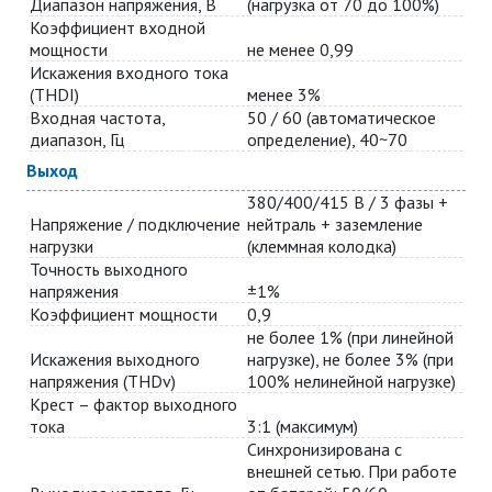
Диапазон напряжения, В
(нагрузка от 70 до 100%)
Коэффициент входной
мощности
не менее 0,99
Искажения входного тока
(THDI)
менее 3%
Входная частота,
50 / 60 (автоматическое
диапазон, Гц
определение), 40~70
Выход
380/400/415 В / 3 фазы +
Напряжение / подключение
нейтраль + заземление
нагрузки
(клеммная колодка)
Точность выходного
напряжения
±1%
Коэффициент мощности
0,9
не более 1% (при линейной
Искажения выходного
нагрузке), не более 3% (при
напряжения (THDv)
100% нелинейной нагрузке)
Крест – фактор выходного
тока
3:1 (максимум)
Синхронизирована с
внешней сетью. При работе