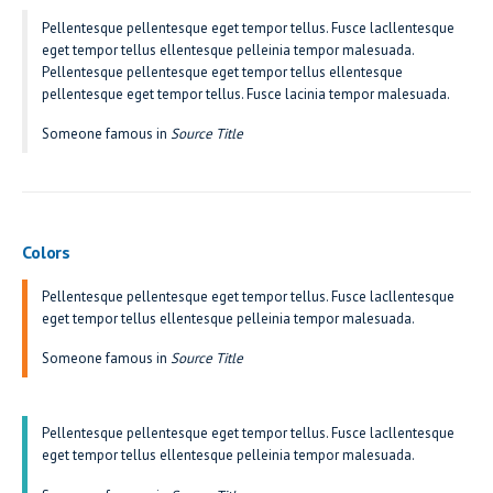
Pellentesque pellentesque eget tempor tellus. Fusce lacllentesque
eget tempor tellus ellentesque pelleinia tempor malesuada.
Pellentesque pellentesque eget tempor tellus ellentesque
pellentesque eget tempor tellus. Fusce lacinia tempor malesuada.
Someone famous in
Source Title
Colors
Pellentesque pellentesque eget tempor tellus. Fusce lacllentesque
eget tempor tellus ellentesque pelleinia tempor malesuada.
Someone famous in
Source Title
Pellentesque pellentesque eget tempor tellus. Fusce lacllentesque
eget tempor tellus ellentesque pelleinia tempor malesuada.