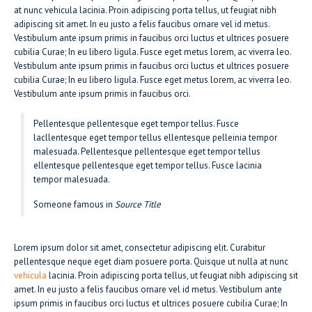
at nunc vehicula lacinia. Proin adipiscing porta tellus, ut feugiat nibh
adipiscing sit amet. In eu justo a felis faucibus ornare vel id metus.
Vestibulum ante ipsum primis in faucibus orci luctus et ultrices posuere
cubilia Curae; In eu libero ligula. Fusce eget metus lorem, ac viverra leo.
Vestibulum ante ipsum primis in faucibus orci luctus et ultrices posuere
cubilia Curae; In eu libero ligula. Fusce eget metus lorem, ac viverra leo.
Vestibulum ante ipsum primis in faucibus orci.
Pellentesque pellentesque eget tempor tellus. Fusce
lacllentesque eget tempor tellus ellentesque pelleinia tempor
malesuada. Pellentesque pellentesque eget tempor tellus
ellentesque pellentesque eget tempor tellus. Fusce lacinia
tempor malesuada.
Someone famous in
Source Title
Lorem ipsum dolor sit amet, consectetur adipiscing elit. Curabitur
pellentesque neque eget diam posuere porta. Quisque ut nulla at nunc
vehicula
lacinia. Proin adipiscing porta tellus, ut feugiat nibh adipiscing sit
amet. In eu justo a felis faucibus ornare vel id metus. Vestibulum ante
ipsum primis in faucibus orci luctus et ultrices posuere cubilia Curae; In