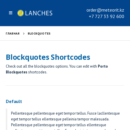
order@meteorit.kz
+7 727 33 92 600
ГЛАВНАЯ
BLOCKQUOTES
Blockquotes Shortcodes
Check out all the blockquotes options. You can edit with
Porto
Blockquotes
shortcodes.
Default
Pellentesque pellentesque eget tempor tellus. Fusce lacllentesque
eget tempor tellus ellentesque pelleinia tempor malesuada.
Pellentesque pellentesque eget tempor tellus ellentesque