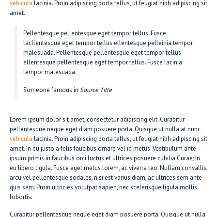
vehicula
lacinia. Proin adipiscing porta tellus, ut feugiat nibh adipiscing sit
amet.
Pellentesque pellentesque eget tempor tellus. Fusce
lacllentesque eget tempor tellus ellentesque pelleinia tempor
malesuada. Pellentesque pellentesque eget tempor tellus
ellentesque pellentesque eget tempor tellus. Fusce lacinia
tempor malesuada.
Someone famous in
Source Title
Lorem ipsum dolor sit amet, consectetur adipiscing elit. Curabitur
pellentesque neque eget diam posuere porta. Quisque ut nulla at nunc
vehicula
lacinia. Proin adipiscing porta tellus, ut feugiat nibh adipiscing sit
amet. In eu justo a felis faucibus ornare vel id metus. Vestibulum ante
ipsum primis in faucibus orci luctus et ultrices posuere cubilia Curae; In
eu libero ligula. Fusce eget metus lorem, ac viverra leo. Nullam convallis,
arcu vel pellentesque sodales, nisi est varius diam, ac ultrices sem ante
quis sem. Proin ultricies volutpat sapien, nec scelerisque ligula mollis
lobortis.
Curabitur pellentesque neque eget diam posuere porta. Quisque ut nulla